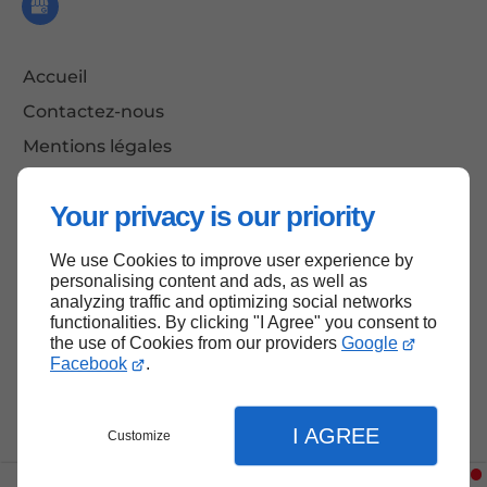
Accueil
Contactez-nous
Mentions légales
Plan du site
Your privacy is our priority
We use Cookies to improve user experience by
Haut de page
personalising content and ads, as well as
analyzing traffic and optimizing social networks
functionalities. By clicking "I Agree" you consent to
the use of Cookies from our providers
Google
Facebook
.
I AGREE
Customize